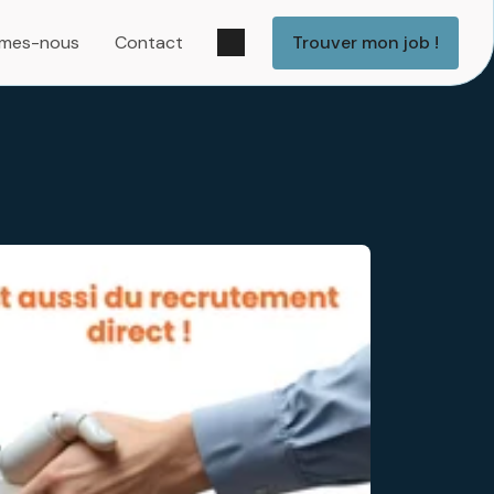
Trouver mon job !
mmes-nous
Contact