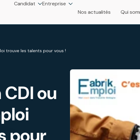
Candidat
Entreprise
Nos actualités
Qui so
i trouve les talents pour vous !
 CDI ou
ploi
ts pour