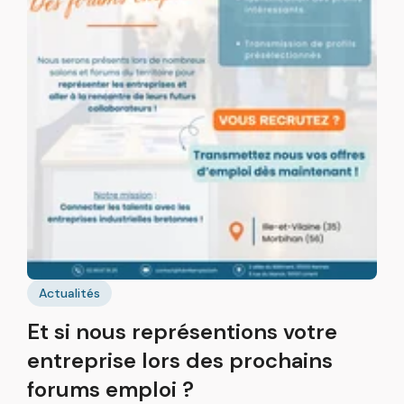
B
p
Actualités
F
Et si nous représentions votre
r
g
entreprise lors des prochains
b
forums emploi ?
2