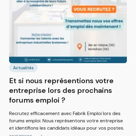
B
p
F
r
g
b
2
Actualités
Et si nous représentions votre
entreprise lors des prochains
forums emploi ?
Recrutez efficacement avec Fabrik Emploi lors des
forums emploi. Nous représentons votre entreprise
et identifions les candidats idéaux pour vos postes.