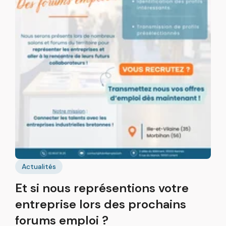
B
p
Actualités
F
Et si nous représentions votre
r
g
entreprise lors des prochains
b
forums emploi ?