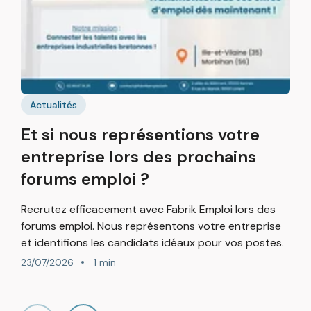
B
p
Actualités
F
Et si nous représentions votre
r
g
entreprise lors des prochains
b
forums emploi ?
2
Recrutez efficacement avec Fabrik Emploi lors des
forums emploi. Nous représentons votre entreprise
et identifions les candidats idéaux pour vos postes.
23/07/2026
1 min